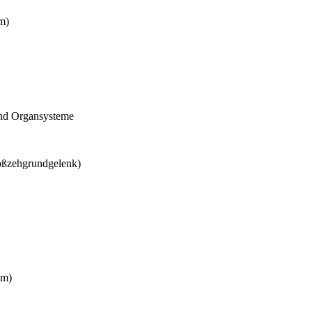
m)
und Organsysteme
oßzehgrundgelenk)
om)